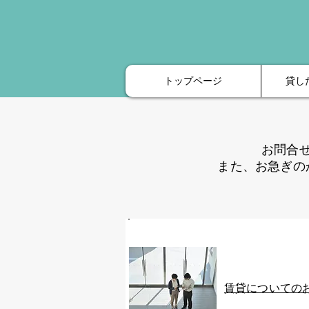
トップページ
貸し
お問合
​また、お急ぎ
​賃貸についての