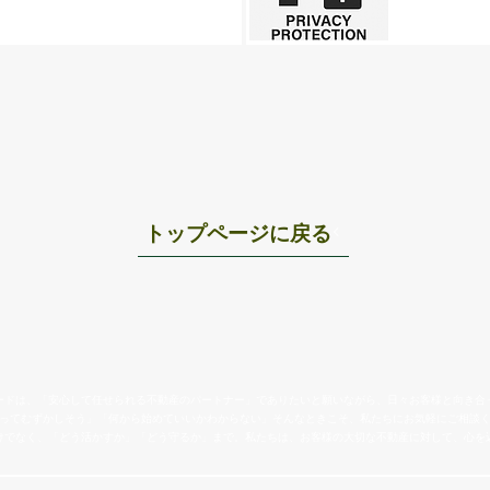
トップページに戻る
ードは、「安心して任せられる不動産のパートナー」でありたいと願いながら、日々お客様と向き合
ってむずかしそう」「何から始めていいかわからない」そんなときこそ、私たちにお気軽にご相談
けでなく、「どう活かすか」「どう守るか」まで。私たちは、お客様の大切な不動産に対して、心を